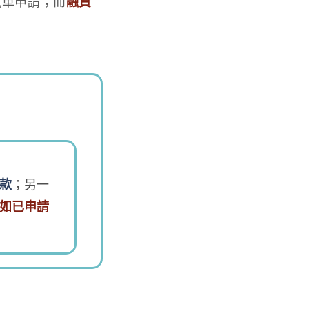
汽車申請；而
融資
款
；另一
如已申請