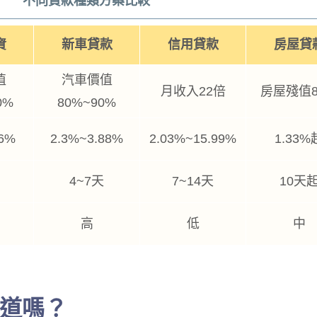
不同貸款種類方案比較
資
新車貸款
信用貸款
房屋貸
值
汽車價值
月收入22倍
房屋殘值8
0%
80%~90%
6%
2.3%~3.88%
2.03%~15.99%
1.33%
4~7天
7~14天
10天
高
低
中
道嗎？