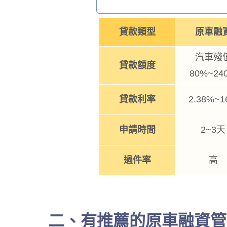
貸款類型
原車融
汽車殘
貸款額度
80%~24
貸款利率
2.38%~1
申請時間
2~3天
過件率
高
二、有推薦的原車融資管