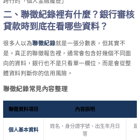
跨行的「個人金融履歷」
二、聯徵紀錄裡有什麼？銀行審核
貸款時到底在看哪些資料？
很多人以為
聯徵紀錄
就是一張分數表，但其實不
是。真正的聯徵報告裡，通常會包含好幾個不同面
向的資料，銀行也不是只看單一欄位，而是會從整
體資料判斷你的信用風險。
聯徵紀錄常見內容整理
聯徵資料項目
內容說明
姓名、身分證字號、出生年月日
是
個人基本資料
等