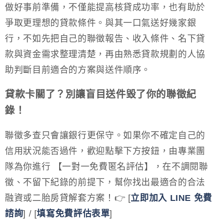
做好事前準備，不僅能提高核貸成功率，也有助於
爭取更理想的貸款條件。與其一口氣送好幾家銀
行，不如先把自己的聯徵報告、收入條件、名下貸
款與資金需求整理清楚，再由熟悉貸款規劃的人協
助判斷目前適合的方案與送件順序。
貸款卡關了？別讓盲目送件毀了你的聯徵紀
錄！
聯徵多查只會讓銀行更保守。如果你不確定自己的
信用狀況能否過件，歡迎點擊下方按鈕，由專業團
隊為你進行 【一對一免費匿名評估】，在不調閱聯
徵、不留下紀錄的前提下，幫你找出最適合的合法
融資或二胎房貸解套方案！👉 [
立即加入 LINE 免費
諮詢
] / [
填寫免費評估表單
]