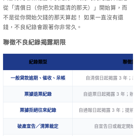
從「清償日（你把欠款還清的那天）」開始算，而
不是從你開始欠錢的那天算起！ 如果一直沒有還
錢，不良紀錄會跟著你非常久。
聯徵不良紀錄揭露期限
紀錄類型
聯徵
一般貸款逾期、催收、呆帳
自清償日起揭露 3 年；
票據退票紀錄
自退票日起揭露 3 年；辦
票據拒絕往來紀錄
自通報日起揭露 3 年；提前
破產宣告／清算裁定
自宣告日或裁定開始清