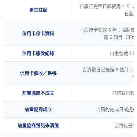
自履行完畢日起揭露 4 年
更生註記
日起 
一般停卡揭露 5 年；強制停
信用卡停卡資料
露 6 個月（不
信用卡繳款紀錄
自繳款截止日
自清償日起揭露 6 個月；
信用卡催收／呆帳
前置協商不成立
自結案日起揭
前置協商成立
自履約完成日或提前
前置協商毀諾未清償
自毀諾日起