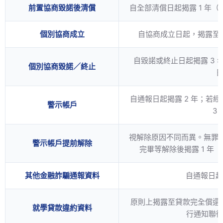
前置協商毀諾後清償
自全部清償日起揭露 1 年（
個別協商成立
自協商成立日起，揭露至
自毀諾或終止日起揭露 3
個別協商毀諾／終止
自通報日起揭露 2 年；若
警示帳戶
3
視解除原因不同而異。無罪
警示帳戶提前解除
完畢等解除後揭露 1 年
其他金融詐騙通報資料
自通報日起
原則上揭露至貸款完全償還
就學貸款違約資料
行通知聯