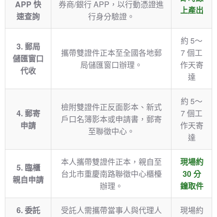
APP 快
券商/銀行 APP，以行動憑證進
上產出
速查詢
行身分驗證。
約 5～
3. 郵局
攜帶雙證件正本至全國各地郵
7 個工
儲匯窗口
局儲匯窗口辦理。
作天寄
代收
達
約 5～
檢附雙證件正反面影本、新式
4. 郵寄
7 個工
戶口名簿影本或申請書，郵寄
申請
作天寄
至聯徵中心。
達
本人攜帶雙證件正本，親自至
現場約
5. 臨櫃
台北市重慶南路聯徵中心櫃檯
30 分
親自申請
辦理。
鐘取件
6. 委託
受託人需攜帶當事人與代理人
現場約