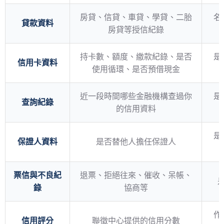
房貸、信貸、車貸、學貸、二胎
名
貸款資料
房貸等授信紀錄
持卡數、額度、繳款紀錄、是否
是
信用卡資料
使用循環、是否預借現金
近一段時間哪些金融機構查過你
是
查詢紀錄
的信用資料
是
保證人資料
是否替他人擔任保證人
票信與不良紀
退票、拒絕往來、催收、呆帳、
錄
協商等
作
信用評分
聯徵中心提供的信用分數