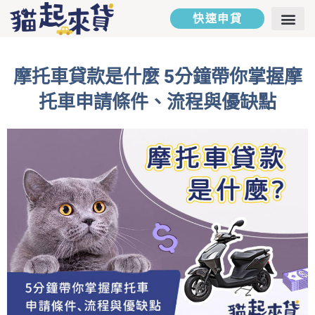
快速申貸
二胎房貸
汽車貸款
貸款專欄
貸款試算
聯絡我們
摩托車貸款是什麼 5分鐘帶你掌握摩
托車申請條件、流程與優缺點