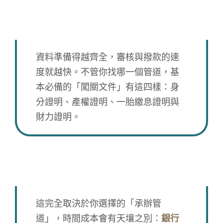
：申請二胎房貸，我需要先準備好哪些
文件？
資料準備得越齊全，審核與撥款的速
度就越快。不管你找哪一個管道，基
本必備的「闖關文件」有這四樣：身
分證明、產權證明、一胎繳息證明與
財力證明。
：整個二胎房貸流程走完，大約需要多
少時間才能拿到錢？
這完全取決於你選擇的「承辦管
道」，時間成本會有天壤之別：
銀行