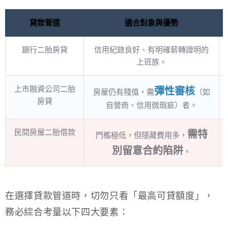
貸款管道
適合對象與優勢
銀行二胎房貸
信用紀錄良好、有明確薪轉證明的
上班族。
上市融資公司二胎
彈性審核
房屋仍有殘值，需
（如
房貸
自營商、信用微瑕疵）者。
民間房屋二胎借款
需特
門檻極低，但隱藏費用多，
別留意合約陷阱
。
在選擇貸款管道時，切勿只看「最高可貸額度」，
務必綜合考量以下四大要素：