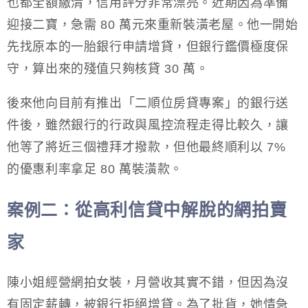
也都全額繳清，信用評分非常漂亮。近期因為準備
迎接二寶，急需 80 萬元來重新裝潢老屋。他一開始
先找原本的一胎銀行申請增貸，但銀行鑑價極度保
守，算出來的殘值只夠核貸 30 萬。
後來他向目前有推出「二順位房貸專案」的銀行送
件後，雖然銀行的行政與風控流程走得比較久，讓
他等了將近三個禮拜才撥款，但他最終順利以 7%
的優惠利率拿足 80 萬裝潢款。
從高利信貸中解脫的網拍賣
案例二：
家
陳小姐經營網拍女裝，月營收其實不錯，但因為沒
有固定薪轉，被銀行拒絕增貸。為了批貨，她情急