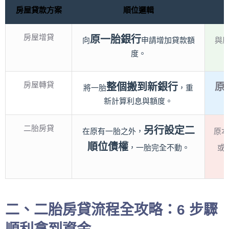
房屋貸款方案
順位邏輯
房屋增貸
原一胎銀行
向
申請增加貸款額
與
度。
房屋轉貸
整個搬到新銀行
原
將一胎
，重
新計算利息與額度。
二胎房貸
另行設定二
在原有一胎之外，
原本
順位債權
，一胎完全不動。
或
二、二胎房貸流程全攻略：6 步驟