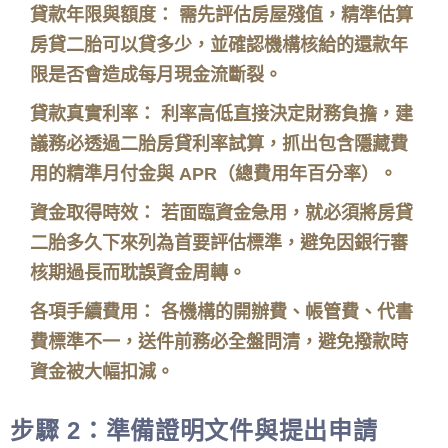
貸款年限與額度： 需先評估房屋殘值，精準估算
房貸二胎可以貸多少，並確認機構核給的還款年
限是否會造成每月現金流斷裂。
貸款真實利率： 利率高低直接決定財務負擔，建
議務必透過二胎房貸利率試算，抓出包含隱藏費
用的精準月付金與 APR（總費用年百分率）。
資金取得時效： 若面臨資金急用，就必須將房貸
二胎多久下來列為首要評估標準，避免因銀行審
核期過長而耽誤資金周轉。
各項手續費用： 各機構的開辦費、帳管費、代書
費標準不一，送件前務必全盤問清，避免撥款時
資金被大幅扣減。
步驟 2：準備證明文件與提出申請