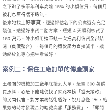
之下辦了多筆年利率高達 15% 的小額信貸，每個月
被利息壓得喘不過氣。
好事貸
後來她找上
，經過評估名下的公寓還有充足
殘值。透過好事貸二胎方案，短短 4 天順利核貸了
150 萬元。陳小姐用這筆錢一次把高利信貸全部結
清（負債整合），每個月的還款壓力直接減半，讓
她終於能專心把生意做好。
案例三：保住工廠訂單的傳產頭家
王老闆的機械加工廠年底接到大單，急需 300 萬購
買原料。心急下他隨便找了網路標榜「當天撥款」
的民間代書。對方業務話術極好，說月息僅 1%，結
果簽約時才發現合約暗藏高額「服務費」、「顧問