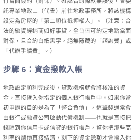
行當面簽約（對保）。確認合約條款無誤後，會委
託專業地政士（代書）前往地政事務所，將該機構
設定為房屋的「第二順位抵押權人」。（注意：合
法的融資經銷商如好事貸，全台皆可約定地點當面
對保，且合約白紙黑字，絕無隱藏的「諮詢費」或
「代辦手續費」。）
步驟 6：資金撥款入帳
地政設定順利完成後，貸款機構就會將核准的資
金，直接匯入你指定的個人銀行帳戶中。如果你當
初申辦的目的是為了「整合負債」，這筆錢通常會
由銀行或融資公司啟動代償機制——也就是直接把
錢匯到你信用卡或信貸的銀行帳戶，幫你把那些高
利率的爛債直接結清，剩下的資金餘額才會撥入你