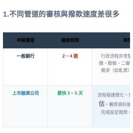
1.不同管道的審核與撥款速度差很多
申辦管道
撥款時間
時間
一般銀行
2 ~ 4 週
行政流程非常繁
價、聯徵、二審
需求（如軋票）
上市融資公司
最快 3 ~ 5 天
流程極速簡化，重
估
。備齊資料後
完成設定撥款，