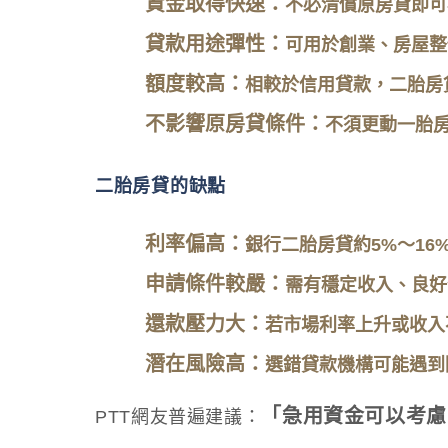
資金取得快速：
不必清償原房貸即可
貸款用途彈性：
可用於創業、房屋整
額度較高：
相較於信用貸款，二胎房
不影響原房貸條件：
不須更動一胎
二胎房貸的缺點
利率偏高：
銀行二胎房貸約5%～16
申請條件較嚴：
需有穩定收入、良好
還款壓力大：
若市場利率上升或收入
潛在風險高：
選錯貸款機構可能遇到
「急用資金可以考慮
PTT網友普遍建議：