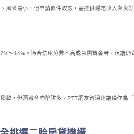
低、風險最小，但申請條件較嚴，需提供穩定收入與良
7%～14%。適合信用分數不高或急需資金者。建議仍
速撥款，但潛藏合約陷阱多。PTT網友普遍建議僅作為
全挑選二胎房貸機構