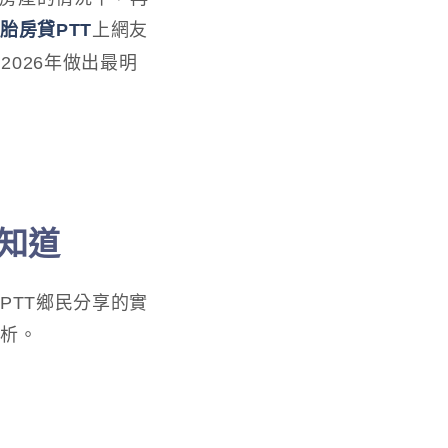
胎房貸PTT
上網友
026年做出最明
知道
PTT鄉民分享的實
分析。