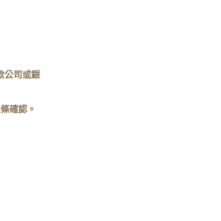
款公司或銀
逐條確認。