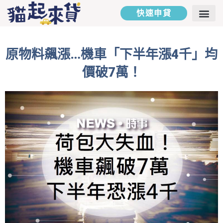
快速申貸
二胎房貸
汽車貸款
貸款專欄
貸款試算
聯絡我們
原物料飆漲…機車「下半年漲4千」均
價破7萬！