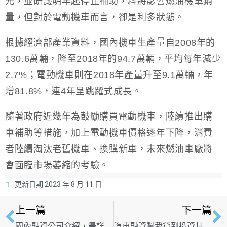
元，並研議明年起停止補助，料將影響燃油機車銷
量，但對於電動機車而言，卻是利多狀態。
根據經濟部產業資料，國內機車生產量自2008年的
130.6萬輛，降至2018年的94.7萬輛，平均每年減少
2.7%；電動機車則在2018年產量升至9.1萬輛，年
增81.8%，連4年呈跳躍式成長。
隨著政府近幾年為鼓勵購買電動機車，陸續推出購
車補助等措施，加上電動機車價格逐年下降，消費
者陸續淘汰老舊機車、換購新車，未來燃油車廠將
會面臨市場萎縮的考驗。
更新日期:
2023 年 8 月 11 日
上一篇
下一篇
國內融資公司介紹，最詳細的股票上市融資公司介紹與比較
汽車融資幫我貸到投資基金，車貸轉貸好簡單