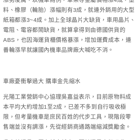
漲勢凌厲，以機車為例，車架等金屬價格漲4成，塑
料、橡膠（輪胎）漲幅則有3成，就連外銷用的大型
紙箱都漲3~4成。加上全球晶片大缺貨，車用晶片、
電阻、電容都鬧缺貨，就算拿得到由德國供貨的
ABS，也因海運貨櫃價格暴漲，增加運費成本，連
番輪漲早就讓國內機車品牌廠大喊吃不消。
車廠憂衝擊過大 購車金先縮水
光陽工業營銷中心協理吳嘉益表示，目前原物料成
本平均大約增加1至2成，已差不多到自行吸收極
限，但考量機車是庶民百姓的代步工具，現階段零
售端並沒有調漲，先從經銷商通路端縮減獎勵金。