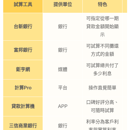
試算工具
提供單位
特色
可指定從哪一期
台新銀行
銀行
貸款金額開始顯
示
可試算不同攤還
富邦銀行
銀行
方式的金額
可試算總共付了
鉅亨網
媒體
多少利息
計算Pro
平台
操作直覺簡單
口碑好評分高、
貸款計算機
APP
可隨時試算
利率分為客戶利
三信商業銀行
銀行
率與實質利率