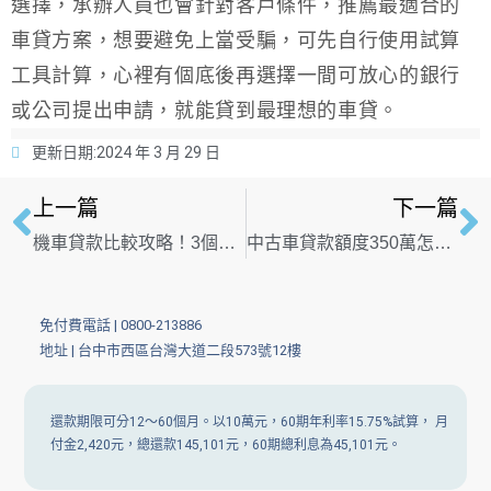
選擇，承辦人員也會針對客戶條件，推薦最適合的
車貸方案，想要避免上當受騙，可先自行使用試算
工具計算，心裡有個底後再選擇一間可放心的銀行
或公司提出申請，就能貸到最理想的車貸。
更新日期:
2024 年 3 月 29 日
上一篇
下一篇
機車貸款比較攻略！3個你一定要知道的機車管道挑選秘訣，省時省力最安心
中古車貸款額度350萬怎麼申請？利率、條件及流程一次看懂
免付費電話 |
0800-213886
地址 | 台中市西區台灣大道二段573號12樓
還款期限可分12～60個月。以10萬元，60期年利率15.75%試算， 月
付金2,420元，總還款145,101元，60期總利息為45,101元。