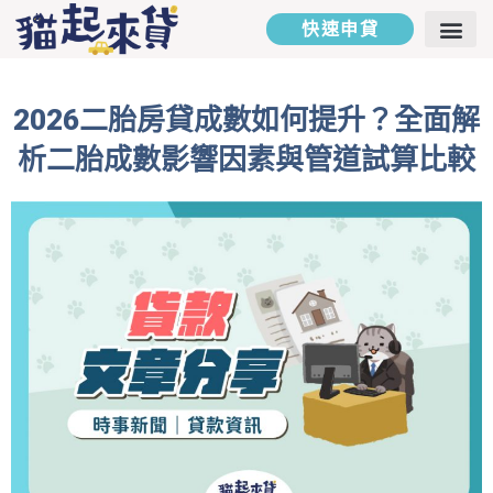
快速申貸
二胎房貸
汽車貸款
貸款專欄
貸款試算
聯絡我們
2026二胎房貸成數如何提升？全面解
析二胎成數影響因素與管道試算比較