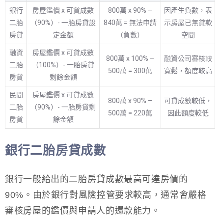
銀行
房屋鑑價 x 可貸成數
800萬 x 90% –
因產生負數，表
二胎
（90%）- 一胎房貸設
840萬 = 無法申請
示房屋已無貸款
房貸
定金額
（負數）
空間
融資
房屋鑑價 x 可貸成數
800萬 x 100% –
融資公司審核較
二胎
（100%）- 一胎房貸
500萬 = 300萬
寬鬆，額度較高
房貸
剩餘金額
民間
房屋鑑價 x 可貸成數
800萬 x 90% –
可貸成數較低，
二胎
（90%）- 一胎房貸剩
500萬 = 220萬
因此額度較低
房貸
餘金額
銀行二胎房貸成數
銀行一般給出的二胎房貸成數最高可達房價的
90%。由於銀行對風險控管要求較高，通常會嚴格
審核房屋的鑑價與申請人的還款能力。