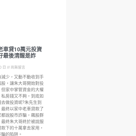
老車貸10萬元投資
好最後清醒是詐
20 日
尚無留言
時減少，又動不動收到手
飆股，讓朱大哥開始對投
，但家中掌管資金的大權
，私房錢又不夠，到底如
錢去做投資呢?朱先生到
，最終以家中老車貸款了
家都說股市詐騙，飆股群
，最終朱大哥終於被說服
貸款下的十萬拿去家用，
詐騙的陷阱。