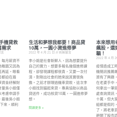
手機貸救
生活和夢想我都要！商品貸
本來想用
萬需求
10萬，一圓小資進修夢
飆股，還
留言
2022 年 4 月 21 日
尚無留言
騙！
2022 年 4 月 
，每月薪資不
李小姐是社會新鮮人，因為想要提升
幼稚園又因為
自己的實力，想要多報名幾個進修課
疫情造成工
延再延。眼看
程，卻發現課程都很貴，又要一次付
機簡訊推薦
日都迫在眉
清，對剛出社會的她來說其實很負
資有了興趣
筆資金紓解財
擔。之前才辦理過機車貸款，這次李
在老婆手中
考量吳小姐僅
小姐找到貓起來貸，專員協助以商品
何拿出一筆
以考慮申請手
貸送件，成功核貸10萬，一圓進修夢
處查詢資訊
。最後吳小姐
想。
十萬，但大
於下來，順利
組都是假的
閱讀更多 »
了，將老車
避開了股市