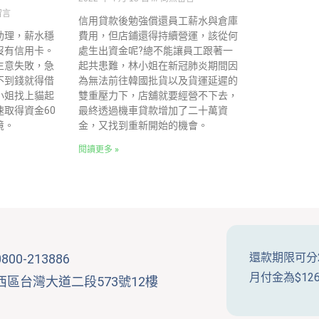
留言
信用貸款後勉強償還員工薪水與倉庫
助理，薪水穩
費用，但店鋪還得持續營運，該從何
沒有信用卡。
處生出資金呢?總不能讓員工跟著一
生意失敗，急
起共患難，林小姐在新冠肺炎期間因
不到錢就得借
為無法前往韓國批貨以及貨運延遲的
小姐找上貓起
雙重壓力下，店舖就要經營不下去，
取得資金60
最終透過機車貸款增加了二十萬資
境。
金，又找到重新開始的機會。
閱讀更多 »
還款期限可分2
0800-213886
月付金為$12
市西區台灣大道二段573號12樓