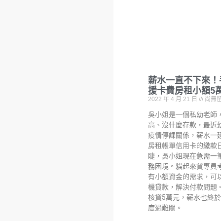
薪水一直不下來！
援卡費房租小額5
2022 年 4 月 21 日
尚無
吳小姐是一個私幼老師
高、沒什麼存款，最近
疫情停課關係，薪水一
房租帳單信用卡的繳款
睫，吳小姐現在急需一
務困境。貓起來貸專員
有小額資金的需求，可
機貸款，解決付款問題
核貸5萬元，薪水也終
度過難關。