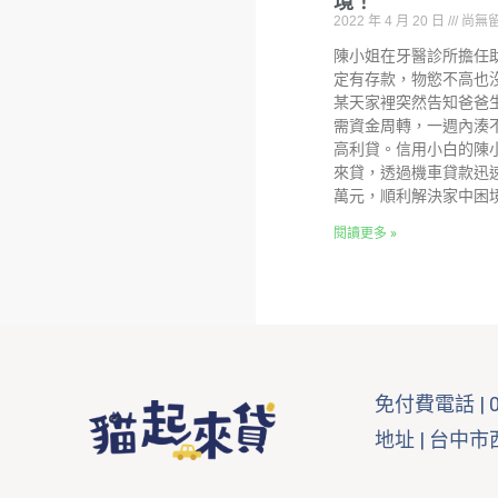
境！
2022 年 4 月 20 日
尚無
陳小姐在牙醫診所擔任
定有存款，物慾不高也
某天家裡突然告知爸爸
需資金周轉，一週內湊
高利貸。信用小白的陳
來貸，透過機車貸款迅速
萬元，順利解決家中困
閱讀更多 »
免付費電話 |
地址 | 台中