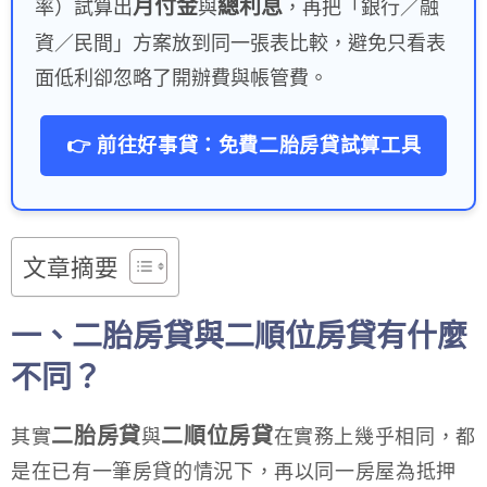
月付金
總利息
率）試算出
與
，再把「銀行／融
資／民間」方案放到同一張表比較，避免只看表
面低利卻忽略了開辦費與帳管費。
👉 前往好事貸：免費二胎房貸試算工具
文章摘要
一、二胎房貸與二順位房貸有什麼
不同？
二胎房貸
二順位房貸
其實
與
在實務上幾乎相同，都
是在已有一筆房貸的情況下，再以同一房屋為抵押