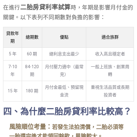
二胎房貸利率試算
在進行
時，年期是影響月付金的
關鍵。以下表列不同期數對負擔的影響：
貸款年
總期數
優點
適合族群
期
5 年
60 期
總利息支出最少
收入高且穩定者
7-10
84-120
月付壓力適中（最常
一般上班族、創業周
年
期
見）
轉
月付金最低、預留現
重視生活品質或長期
15 年
180 期
金流
投資者
四、為什麼二胎房貸利率比較高？
風險順位考量：
若發生法拍清償，二胎必須等
一胎還完後才能領回餘款，風險較大。