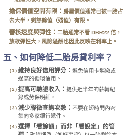
擔保價值空間有限：
房屋價值通常已被一胎占
去大半，剩餘餘值（殘值）有限。
審核速度與彈性：
二胎通常不看 DBR22 倍，
放款彈性大，風險溢酬也因此反映在利率上。
五、如何降低二胎房貸利率？
維持良好信用評分：
避免信用卡遲繳或
過高的循環信用。
提高可驗證收入：
提供近半年的薪轉紀
錄或勞保明細。
減少聯徵查詢次數：
不要在短時間內密
集向多家銀行遞件。
選擇「看餘額」而非「看設定」的管
道：