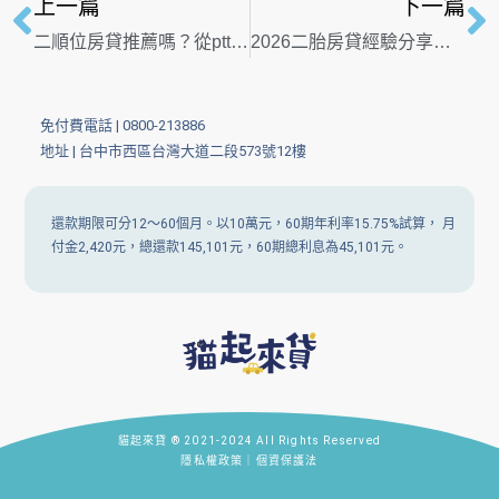
上一篇
下一篇
二順位房貸推薦嗎？從ptt成功經驗分享利率、額度到申請條件與優缺點重點看
2026二胎房貸經驗分享：成功申請的關鍵技巧與實戰心得
免付費電話 |
0800-213886
地址 | 台中市西區台灣大道二段573號12樓
還款期限可分12～60個月。以10萬元，60期年利率15.75%試算， 月
付金2,420元，總還款145,101元，60期總利息為45,101元。
貓起來貸 ® 2021-2024 All Rights Reserved
隱私權政策｜個資保護法