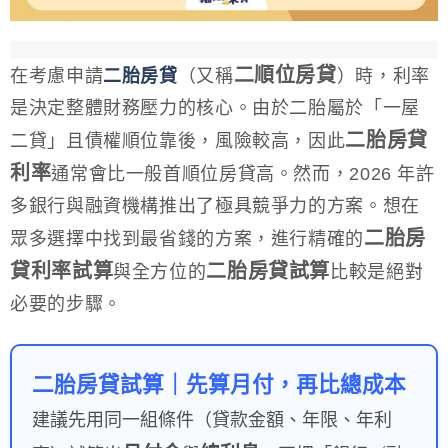
二順位房貸
在考慮申請
二胎房貸
（又稱
）時，利率
是決定整體財務壓力的核心。由於二胎屬於「一屋
二胎房貸
二貸」且債權順位靠後，風險較高，因此
利率
通常會比一般首順位房貸高。然而，2026 年許
多銀行與融資機構推出了極具競爭力的方案。想在
二胎房
眾多選擇中找到最省錢的方案，進行精確的
貸利率試算
二胎房貸試算
與全方位的
比較是絕對
必要的步驟。
二胎房貸試算｜先算月付，再比總成本
建議先用同一組條件（貸款金額、年限、年利