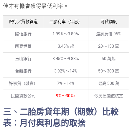
佳才有機會獲得最低利率。
銀行／貸款管道
二胎利率（年息）
可貸額度
陽信銀行
1.99%～3.89%
最高房價 95%
國泰世華
3.45% 起
20～150 萬
玉山銀行
3.45%～9.88%
50 萬起
台新銀行
3.92%～14%
50～300 萬
好事貸（融資）
7%～14%
最高 500 萬
民間貸款公司
9%～30%↑
依房屋殘值核定
三、二胎房貸年期（期數）比較
表：月付與利息的取捨