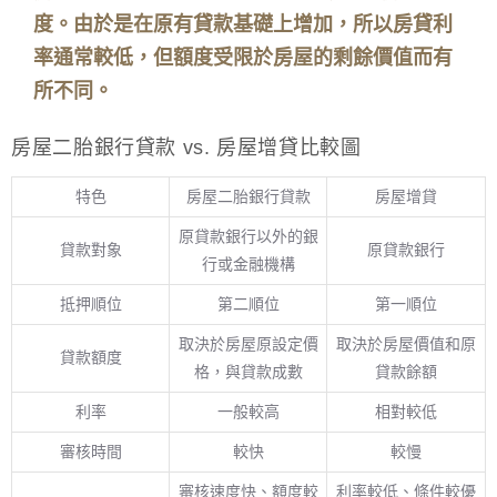
度。由於是在原有貸款基礎上增加，所以房貸利
率通常較低，但額度受限於房屋的剩餘價值而有
所不同。
房屋二胎銀行貸款 vs. 房屋增貸比較圖
特色
房屋二胎銀行貸款
房屋增貸
原貸款銀行以外的銀
貸款對象
原貸款銀行
行或金融機構
抵押順位
第二順位
第一順位
取決於房屋原設定價
取決於房屋價值和原
貸款額度
格，與貸款成數
貸款餘額
利率
一般較高
相對較低
審核時間
較快
較慢
審核速度快、額度較
利率較低、條件較優