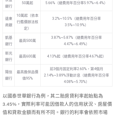
50萬起
5.66%（總費用年百分率5.97%~6.4%）
銀行
10萬起（依本
遠東
3.2%~10.5%（總費用年百分率
行鑑價辦法核
商銀
3.5%~10.9%）
定）
凱基
3.87%~5.87%（總費用年百分率
最高500萬
銀行
4.47%~6.49%）
新光
最高600萬
4.13%起（總費用年百分率4.67%起）
銀行
前3個月固定利率2.60%，第4個月
陽信
最高擔保品價
2.14%~3.89%浮動計息（總費用年百分率
銀行
值95%
4.08%~5.70%）
以國泰世華銀行為例，其二胎房貸利率起始點為
3.45%，實際利率可能因借款人的信用狀況、房屋價
值和貸款金額而有所不同。銀行的利率會依照市場