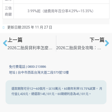
三信
3.99%起（總費用年百分率4.29%~15.35%）
商銀
更新日期:
2025 年 11 月 27 日
上一篇
下一篇
2026二胎房貸利率怎麼看？房貸試算、申請條件、額度與銀行比較
2026二胎房貸全攻略：利率行情、月付金試算與銀行/民間管道深度對比
免付費電話 |
0800-213886
地址 | 台中市西區台灣大道二段573號12樓
還款期限可分12～60個月。以10萬元，60期年利率15.75%試算， 月
付金2,420元，總還款145,101元，60期總利息為45,101元。